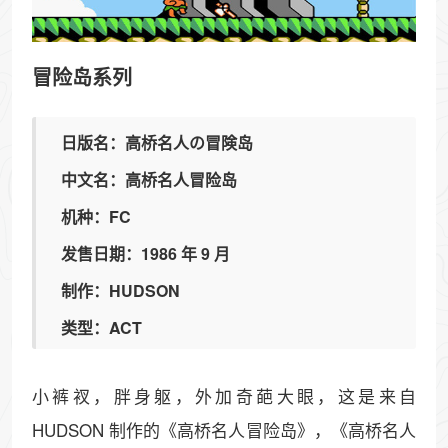
冒险岛系列
日版名：高桥名人の冒険岛
中文名：高桥名人冒险岛
机种：FC
发售日期：1986 年 9 月
制作：HUDSON
类型：ACT
小裤衩，胖身躯，外加奇葩大眼，这是来自
HUDSON 制作的《高桥名人冒险岛》，《高桥名人