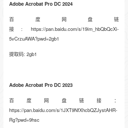
Adobe Acrobat Pro DC 2024
百度网盘链
接: https://pan.baidu.com/s/19im_hbQbQcXi-
5vCrzuAWA?pwd=2gb1
提取码: 2gb1
Adobe Acrobat Pro DC 2023
百度网盘链接：
https://pan.baidu.com/s/1JXT9NfXhcbQZJystAHR-
Rg?pwd=9hsc