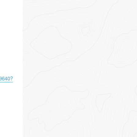
69640?