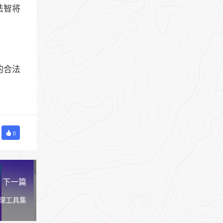
法智将
的合法
0
下一篇
处理工具集