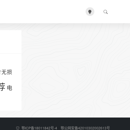
图片无损
荐
电
鄂ICP备18011842号-4 鄂公网安备42010302002613号